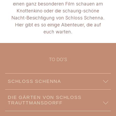
einen ganz besonderen Film schauen am
Knottenkino oder die schaurig-schöne
Nacht-Besichtigung von Schloss Schenna.
Hier gibt es so einige Abenteuer, die auf
euch warten.
TO DO’S
SCHLOSS SCHENNA
Kunst, Kultur und Geschichte vereinen sich in
DIE GÄRTEN VON SCHLOSS
diesem absoluten Südtiroler Must-see. Das
TRAUTTMANSDORFF
spätmittelalterliche Schloss gehört zu den
bedeutendsten ganz Südtirols und wer den
Egal wie alt oder jung man ist, egal ob